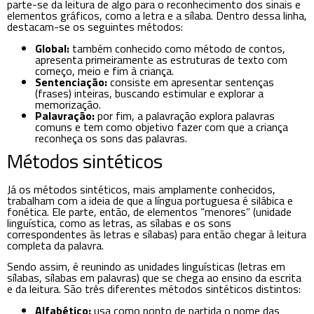
parte-se da leitura de algo para o reconhecimento dos sinais e
elementos gráficos, como a letra e a sílaba. Dentro dessa linha,
destacam-se os seguintes métodos:
Global:
também conhecido como método de contos,
apresenta primeiramente as estruturas de texto com
começo, meio e fim à criança.
Sentenciação:
consiste em apresentar sentenças
(frases) inteiras, buscando estimular e explorar a
memorização.
Palavração:
por fim, a palavração explora palavras
comuns e tem como objetivo fazer com que a criança
reconheça os sons das palavras.
Métodos sintéticos
Já os métodos sintéticos, mais amplamente conhecidos,
trabalham com a ideia de que a língua portuguesa é silábica e
fonética. Ele parte, então, de elementos “menores” (unidade
linguística, como as letras, as sílabas e os sons
correspondentes às letras e sílabas) para então chegar à leitura
completa da palavra.
Sendo assim, é reunindo as unidades linguísticas (letras em
sílabas, sílabas em palavras) que se chega ao ensino da escrita
e da leitura. São três diferentes métodos sintéticos distintos:
Alfabético:
usa como ponto de partida o nome das