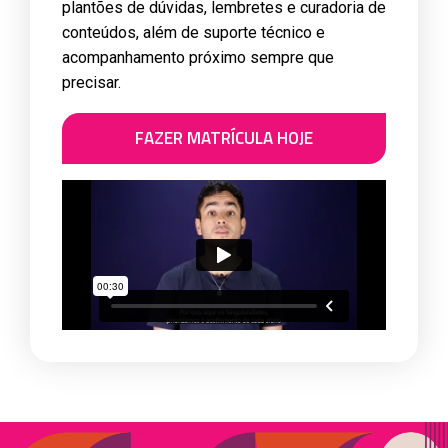
plantões de dúvidas, lembretes e curadoria de
conteúdos, além de suporte técnico e
Contribuições da Psicopedagogia para a
acompanhamento próximo sempre que
Gestão Educacional
precisar.
Conheça práticas colaborativas que fortalecem a inclusão,
a gestão escolar e o desenvolvimento institucional.
FAZER MATRÍCULA HOJE
Procedimentos de Avaliação e Análise de
Casos
Aprenda a realizar avaliações psicopedagógicas e elaborar
estratégias de intervenção para diferentes contextos e
perfis.
Projetos de Intervenção em
Psicopedagogia
Coloque a teoria em prática desenvolvendo projetos
fundamentados em situações reais de aprendizagem.