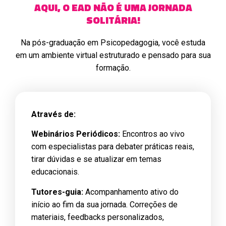
AQUI, O EAD NÃO É UMA JORNADA
Aprenda estratégias para compreender e intervir nos
SOLITÁRIA!
processos de aprendizagem da matemática.
Na pós-graduação em Psicopedagogia, você estuda
Raciocínio Lógico
em um ambiente virtual estruturado e pensado para sua
Aprenda estratégias para compreender e intervir nos
formação.
processos de aprendizagem da matemática.
Arte e Corpo: Espaços de Construção
Através de:
Explore o papel do corpo, da psicomotricidade e das
expressões artísticas no desenvolvimento da
Webinários Periódicos:
Encontros ao vivo
aprendizagem.
com especialistas para debater práticas reais,
tirar dúvidas e se atualizar em temas
Leitura Institucional das Aprendizagens e
educacionais.
Relações em Grupo
Tutores-guia:
Acompanhamento ativo do
Desenvolva uma visão ampliada das relações entre escola,
início ao fim da sua jornada. Correções de
família e comunidade para promover intervenções mais
materiais, feedbacks personalizados,
eficazes.