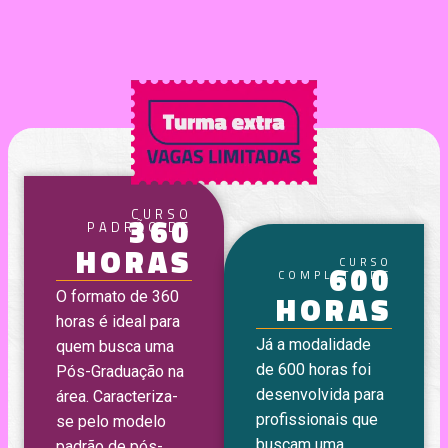
CURSO
360
PADRÃO DE
HORAS
CURSO
600
COMPLETO DE
HORAS
O formato de 360
horas é ideal para
Já a modalidade
quem busca uma
de 600 horas foi
Pós-Graduação na
desenvolvida para
área. Caracteriza-
profissionais que
se pelo modelo
buscam uma
padrão de pós-