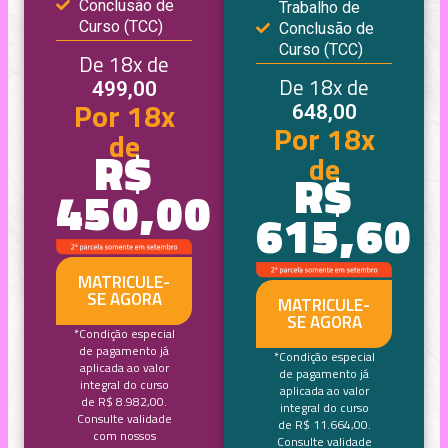
Conclusão de
Trabalho de
Curso (TCC)
Conclusão de
Curso (TCC)
De 18x de
De 18x de
499,00
Por 18x
648,00
Por 18x
de
R$
de
R$
450,00
615,60
MATRICULE-
SE AGORA
MATRICULE-
SE AGORA
*Condição especial
de pagamento já
*Condição especial
aplicada ao valor
de pagamento já
integral do curso
aplicada ao valor
de R$ 8.982,00.
integral do curso
Consulte validade
de R$ 11.664,00.
com nossos
Consulte validade