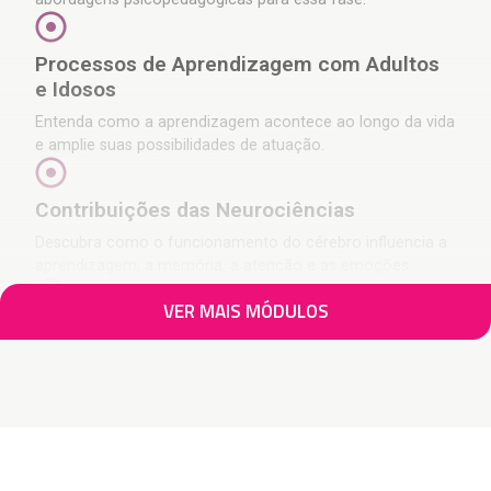
Processos de Aprendizagem com Adultos
e Idosos
Entenda como a aprendizagem acontece ao longo da vida
e amplie suas possibilidades de atuação.
Contribuições das Neurociências
Descubra como o funcionamento do cérebro influencia a
aprendizagem, a memória, a atenção e as emoções.
VER MAIS MÓDULOS
Linguagem e Processos Psicopedagógicos
Aprofunde seus conhecimentos sobre aquisição da
linguagem, alfabetização e dificuldades relacionadas à
leitura e escrita.
Raciocínio Lógico